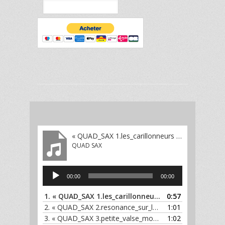
« QUAD_SAX 1.les_carillonneurs extrait »
QUAD SAX
Lecteur
00:00
00:00
audio
1.
« QUAD_SAX 1.les_carillonneurs extrait »
0:57
— QUAD 
2.
« QUAD_SAX 2.resonance_sur_le_temps extrait »
1:01
— Q
3.
« QUAD_SAX 3.petite_valse_moyennement_speed extrait »
1:02