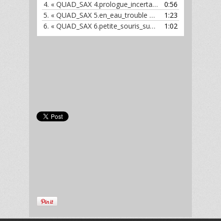
4.
« QUAD_SAX 4.prologue_incertain extrait »
0:56
— QUAD SA
5.
« QUAD_SAX 5.en_eau_trouble extrait »
1:23
— QUAD SAX
6.
« QUAD_SAX 6.petite_souris_sucree extrait »
1:02
— QUAD 